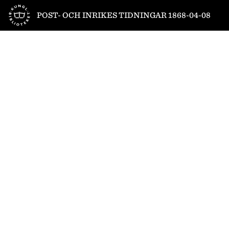
Till startsidan
POST- OCH INRIKES TIDNINGAR 1868-04-08
1
/
6