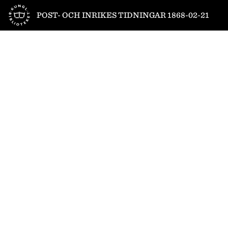
Till startsidan
POST- OCH INRIKES TIDNINGAR 1868-02-21
1
/
4