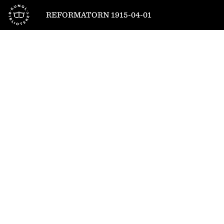
Till startsidan
REFORMATORN 1915-04-01
1
/
12