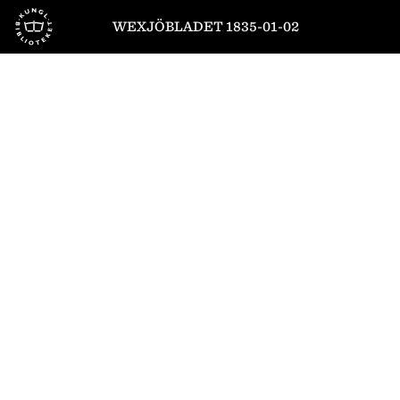
Till startsidan
WEXJÖBLADET 1835-01-02
1
/
4