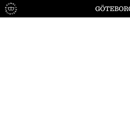
Till startsidan
GÖTEBORG
1
/
4