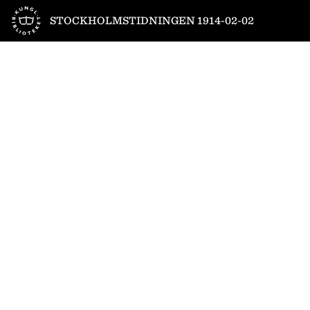
Till startsidan
STOCKHOLMSTIDNINGEN 1914-02-02
1
/
11