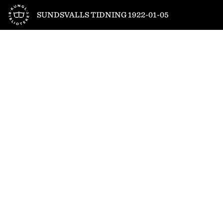
Till startsidan
SUNDSVALLS TIDNING 1922-01-05
1
/
8