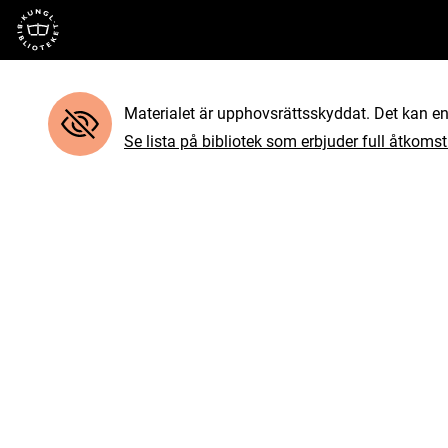
Till startsidan
Materialet är upphovsrättsskyddat. Det kan end
Se lista på bibliotek som erbjuder full åtkomst