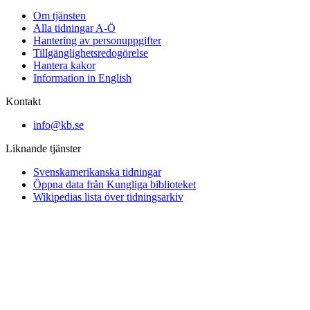
Om tjänsten
Alla tidningar A-Ö
Hantering av personuppgifter
Tillgänglighetsredogörelse
Hantera kakor
Information in English
Kontakt
info@kb.se
Liknande tjänster
Svenskamerikanska tidningar
Öppna data från Kungliga biblioteket
Wikipedias lista över tidningsarkiv