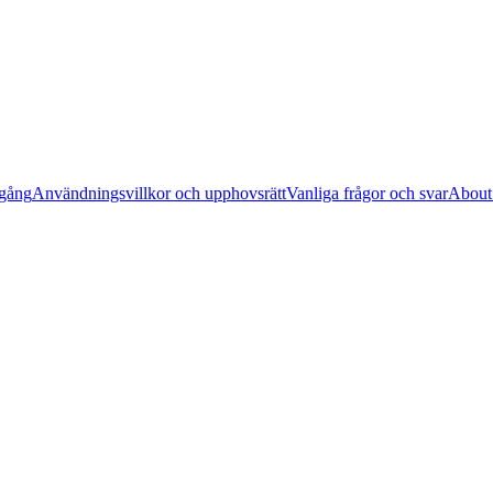
lgång
Användningsvillkor och upphovsrätt
Vanliga frågor och svar
About 