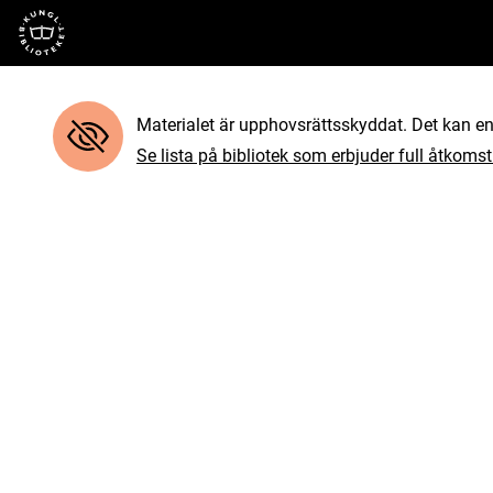
Till startsidan
Materialet är upphovsrättsskyddat. Det kan end
Se lista på bibliotek som erbjuder full åtkomst