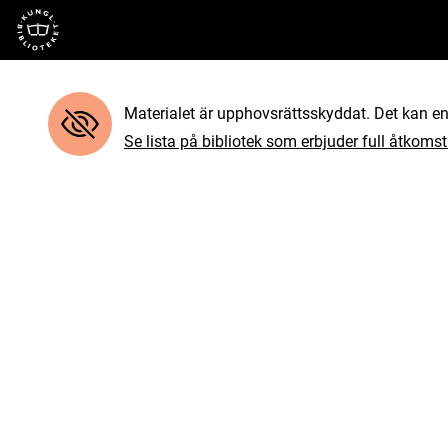
Till startsidan
Materialet är upphovsrättsskyddat. Det kan end
Se lista på bibliotek som erbjuder full åtkomst