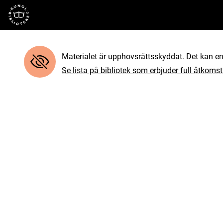
Till startsidan
Materialet är upphovsrättsskyddat. Det kan end
Se lista på bibliotek som erbjuder full åtkomst