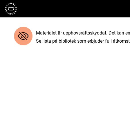
Till startsidan
Materialet är upphovsrättsskyddat. Det kan end
Se lista på bibliotek som erbjuder full åtkomst