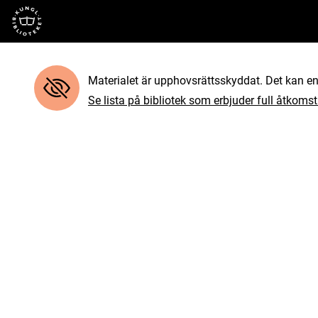
Till startsidan
Materialet är upphovsrättsskyddat. Det kan end
Se lista på bibliotek som erbjuder full åtkomst