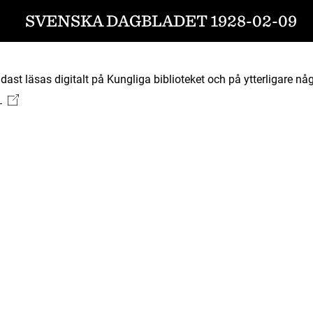
SVENSKA DAGBLADET 1928-02-09
ast läsas digitalt på Kungliga biblioteket och på ytterligare någ