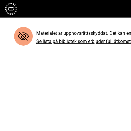
Till startsidan
Materialet är upphovsrättsskyddat. Det kan end
Se lista på bibliotek som erbjuder full åtkomst