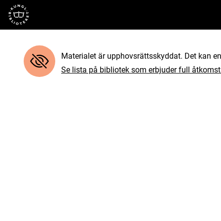
Till startsidan
Materialet är upphovsrättsskyddat. Det kan end
Se lista på bibliotek som erbjuder full åtkomst