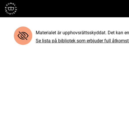
Till startsidan
Materialet är upphovsrättsskyddat. Det kan end
Se lista på bibliotek som erbjuder full åtkomst