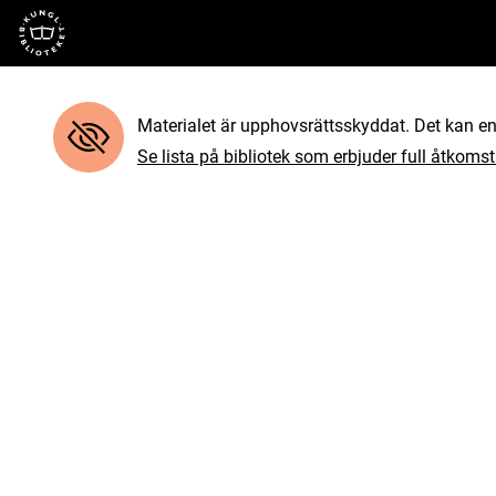
Till startsidan
Materialet är upphovsrättsskyddat. Det kan end
Se lista på bibliotek som erbjuder full åtkomst