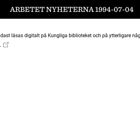
ARBETET NYHETERNA 1994-07-04
ast läsas digitalt på Kungliga biblioteket och på ytterligare någ