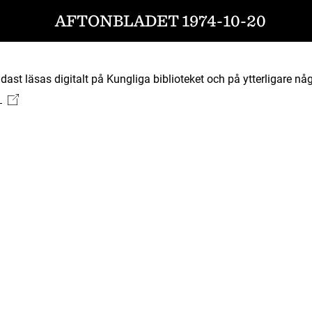
AFTONBLADET 1974-10-20
ast läsas digitalt på Kungliga biblioteket och på ytterligare någ