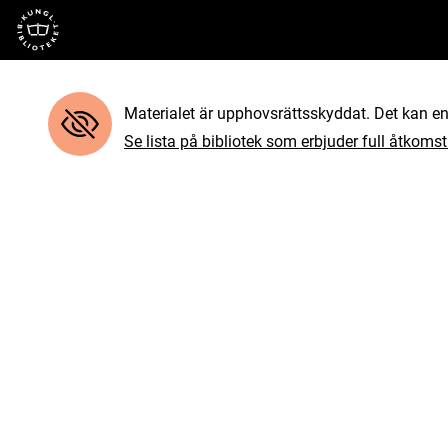
Till startsidan
Materialet är upphovsrättsskyddat. Det kan end
Se lista på bibliotek som erbjuder full åtkomst