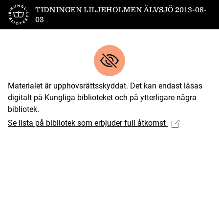
Till startsidan
TIDNINGEN LILJEHOLMEN ÄLVSJÖ 2013-08-
03
Materialet är upphovsrättsskyddat. Det kan endast läsas
digitalt på Kungliga biblioteket och på ytterligare några
bibliotek.
Se lista på bibliotek som erbjuder full åtkomst