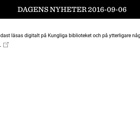
DAGENS NYHETER 2016-09-06
ast läsas digitalt på Kungliga biblioteket och på ytterligare någ