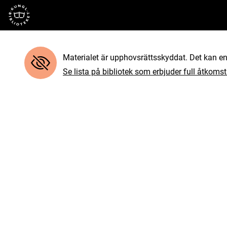
Till startsidan
Materialet är upphovsrättsskyddat. Det kan end
Se lista på bibliotek som erbjuder full åtkomst