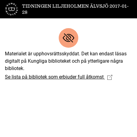
Till startsidan
TIDNINGEN LILJEHOLMEN ÄLVSJÖ 2017-01-
28
Materialet är upphovsrättsskyddat. Det kan endast läsas
digitalt på Kungliga biblioteket och på ytterligare några
bibliotek.
Se lista på bibliotek som erbjuder full åtkomst