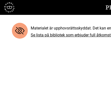
Till startsidan
P
Materialet är upphovsrättsskyddat. Det kan end
Se lista på bibliotek som erbjuder full åtkomst