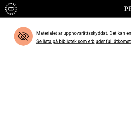
Till startsidan
P
Materialet är upphovsrättsskyddat. Det kan end
Se lista på bibliotek som erbjuder full åtkomst