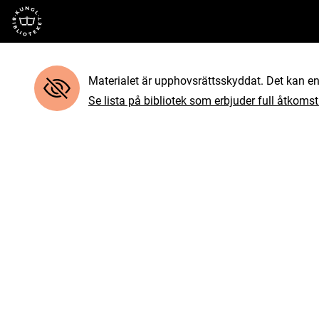
Till startsidan
Materialet är upphovsrättsskyddat. Det kan end
Se lista på bibliotek som erbjuder full åtkomst