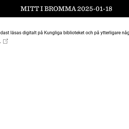
MITT I BROMMA 2025-01-18
ast läsas digitalt på Kungliga biblioteket och på ytterligare någ