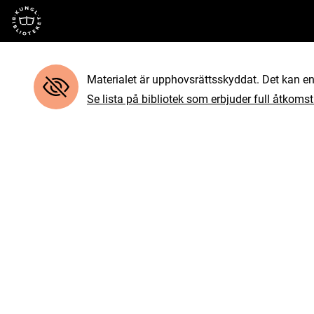
Till startsidan
Materialet är upphovsrättsskyddat. Det kan end
Se lista på bibliotek som erbjuder full åtkomst