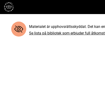
Till startsidan
Materialet är upphovsrättsskyddat. Det kan end
Se lista på bibliotek som erbjuder full åtkomst