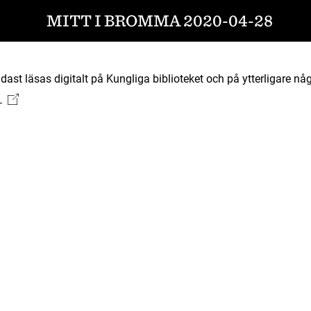
MITT I BROMMA 2020-04-28
ast läsas digitalt på Kungliga biblioteket och på ytterligare någ