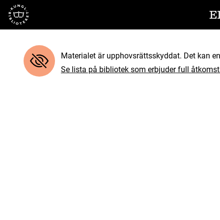
Till startsidan
E
Materialet är upphovsrättsskyddat. Det kan end
Se lista på bibliotek som erbjuder full åtkomst