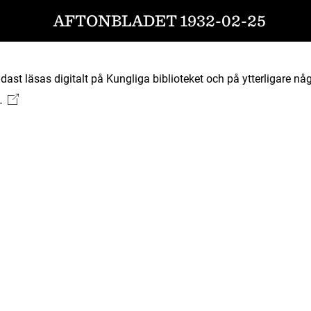
AFTONBLADET 1932-02-25
ast läsas digitalt på Kungliga biblioteket och på ytterligare någ