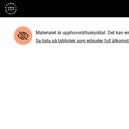
Till startsidan
Materialet är upphovsrättsskyddat. Det kan end
Se lista på bibliotek som erbjuder full åtkomst