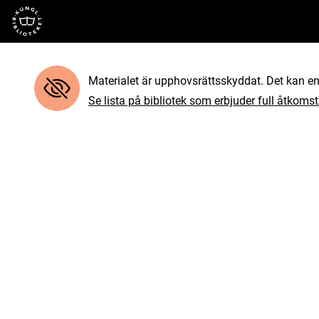
Till startsidan
Materialet är upphovsrättsskyddat. Det kan end
Se lista på bibliotek som erbjuder full åtkomst