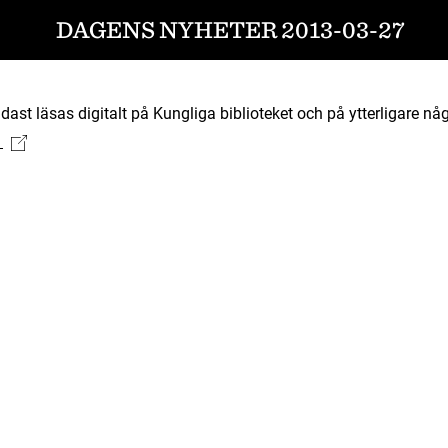
DAGENS NYHETER 2013-03-27
ast läsas digitalt på Kungliga biblioteket och på ytterligare någ