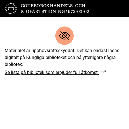
Till startsidan
GÖTEBORGS HANDELS- OCH
SJÖFARTSTIDNING 1972-03-02
Materialet är upphovsrättsskyddat. Det kan endast läsas
digitalt på Kungliga biblioteket och på ytterligare några
bibliotek.
Se lista på bibliotek som erbjuder full åtkomst