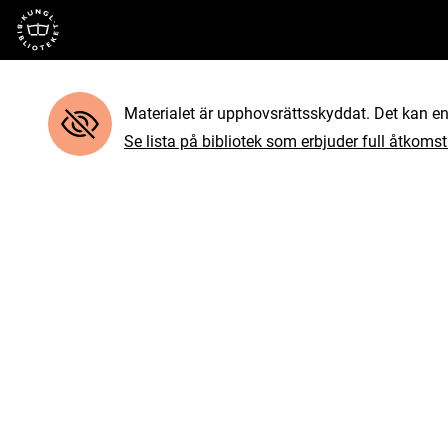
Till startsidan
Materialet är upphovsrättsskyddat. Det kan end
Se lista på bibliotek som erbjuder full åtkomst