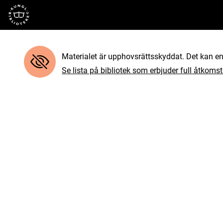
Till startsidan
Materialet är upphovsrättsskyddat. Det kan end
Se lista på bibliotek som erbjuder full åtkomst