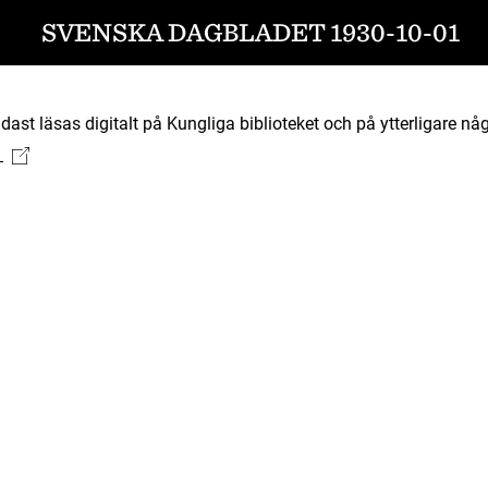
SVENSKA DAGBLADET 1930-10-01
ast läsas digitalt på Kungliga biblioteket och på ytterligare någ