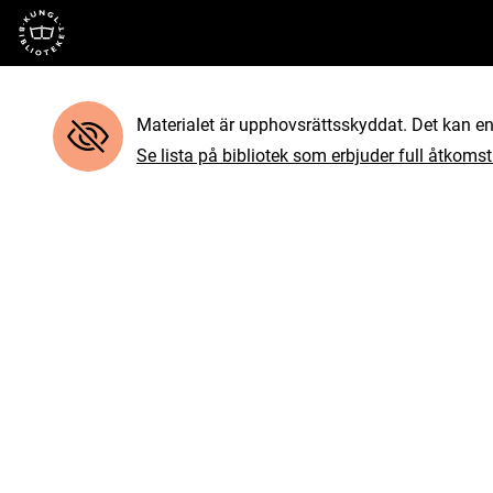
Till startsidan
Materialet är upphovsrättsskyddat. Det kan end
Se lista på bibliotek som erbjuder full åtkomst