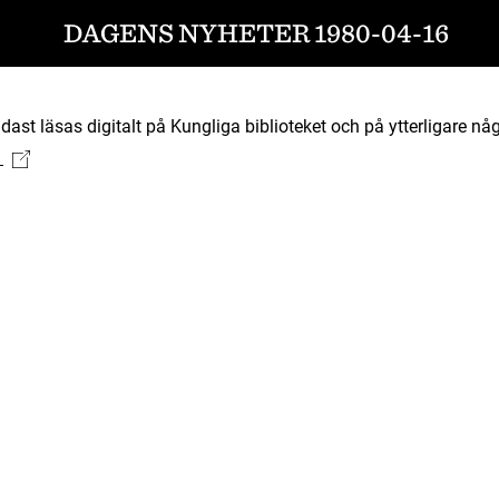
DAGENS NYHETER 1980-04-16
ast läsas digitalt på Kungliga biblioteket och på ytterligare någ