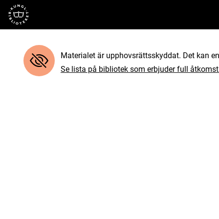
Till startsidan
Materialet är upphovsrättsskyddat. Det kan end
Se lista på bibliotek som erbjuder full åtkomst