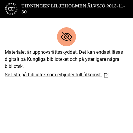
Till startsidan
TIDNINGEN LILJEHOLMEN ÄLVSJÖ 2013-11-
30
Materialet är upphovsrättsskyddat. Det kan endast läsas
digitalt på Kungliga biblioteket och på ytterligare några
bibliotek.
Se lista på bibliotek som erbjuder full åtkomst