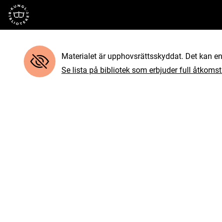
Till startsidan
Materialet är upphovsrättsskyddat. Det kan end
Se lista på bibliotek som erbjuder full åtkomst