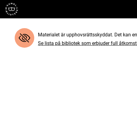
Till startsidan
Materialet är upphovsrättsskyddat. Det kan end
Se lista på bibliotek som erbjuder full åtkomst