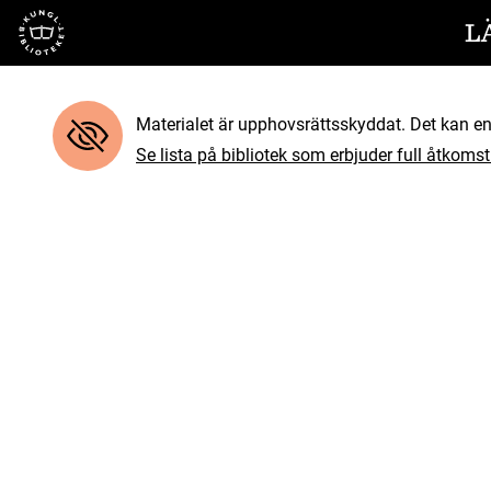
Till startsidan
L
Materialet är upphovsrättsskyddat. Det kan end
Se lista på bibliotek som erbjuder full åtkomst