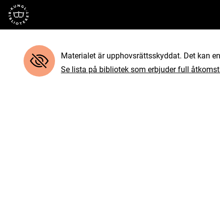
Till startsidan
Materialet är upphovsrättsskyddat. Det kan end
Se lista på bibliotek som erbjuder full åtkomst