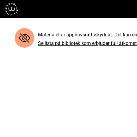
Till startsidan
Materialet är upphovsrättsskyddat. Det kan end
Se lista på bibliotek som erbjuder full åtkomst