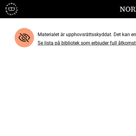
Till startsidan
NOR
Materialet är upphovsrättsskyddat. Det kan end
Se lista på bibliotek som erbjuder full åtkomst