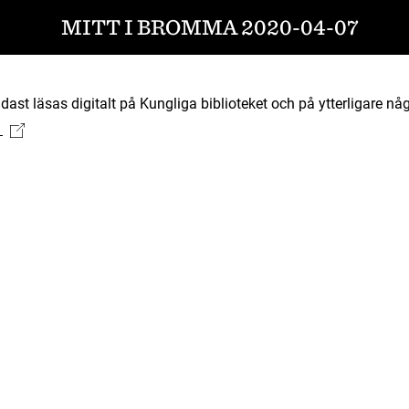
MITT I BROMMA 2020-04-07
ast läsas digitalt på Kungliga biblioteket och på ytterligare någ