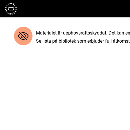
Till startsidan
Materialet är upphovsrättsskyddat. Det kan end
Se lista på bibliotek som erbjuder full åtkomst