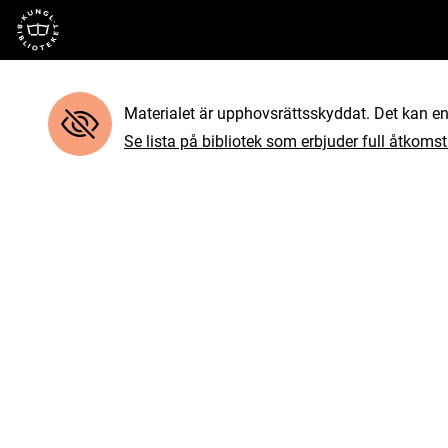
Till startsidan
Materialet är upphovsrättsskyddat. Det kan end
Se lista på bibliotek som erbjuder full åtkomst