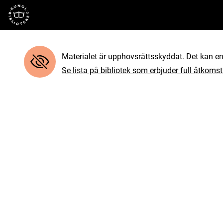
Till startsidan
Materialet är upphovsrättsskyddat. Det kan end
Se lista på bibliotek som erbjuder full åtkomst