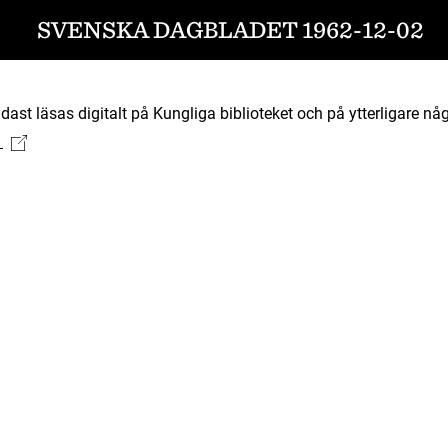
SVENSKA DAGBLADET 1962-12-02
ast läsas digitalt på Kungliga biblioteket och på ytterligare någ