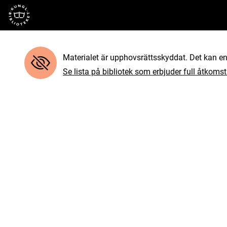
Till startsidan
Materialet är upphovsrättsskyddat. Det kan end
Se lista på bibliotek som erbjuder full åtkomst