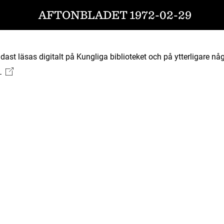
AFTONBLADET 1972-02-29
ast läsas digitalt på Kungliga biblioteket och på ytterligare någ