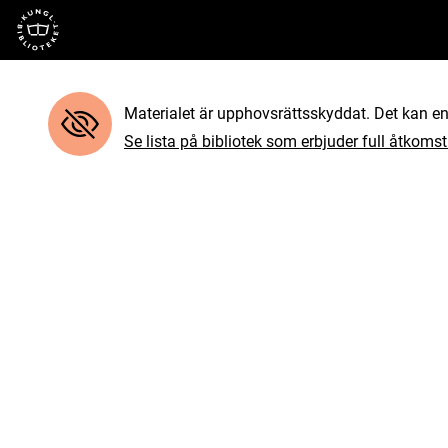
Till startsidan
Materialet är upphovsrättsskyddat. Det kan end
Se lista på bibliotek som erbjuder full åtkomst