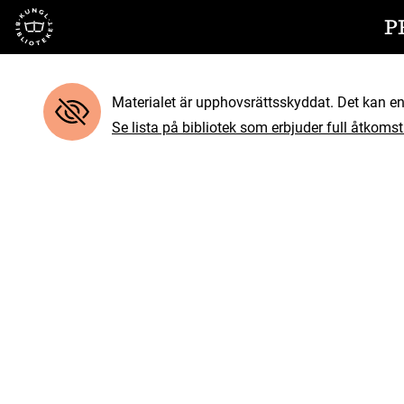
Till startsidan
P
Materialet är upphovsrättsskyddat. Det kan end
Se lista på bibliotek som erbjuder full åtkomst