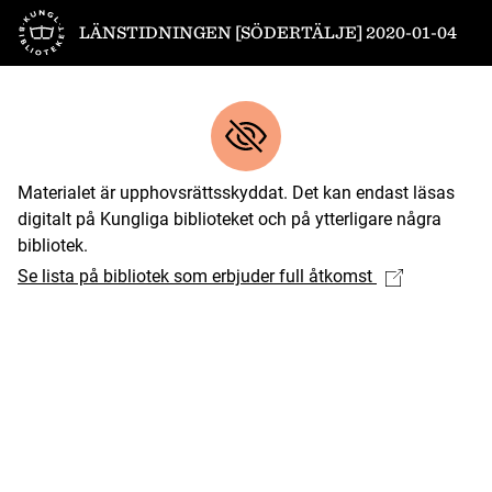
Till startsidan
LÄNSTIDNINGEN [SÖDERTÄLJE] 2020-01-04
Materialet är upphovsrättsskyddat. Det kan endast läsas
digitalt på Kungliga biblioteket och på ytterligare några
bibliotek.
Se lista på bibliotek som erbjuder full åtkomst