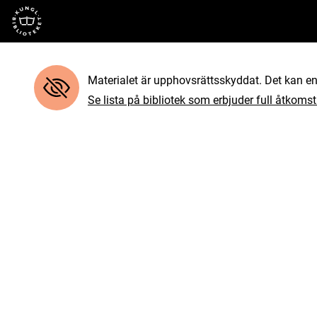
Till startsidan
Materialet är upphovsrättsskyddat. Det kan end
Se lista på bibliotek som erbjuder full åtkomst